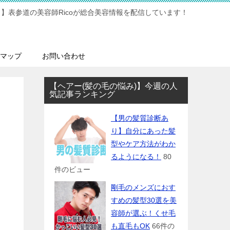
】表参道の美容師Ricoが総合美容情報を配信しています！
マップ
お問い合わせ
【ヘアー(髪の毛の悩み)】今週の人
気記事ランキング
【男の髪質診断あ
り】自分にあった髪
型やケア方法がわか
るようになる！
80
件のビュー
剛毛のメンズにおす
すめの髪型30選を美
容師が選ぶ！くせ毛
も直毛もOK
66件の