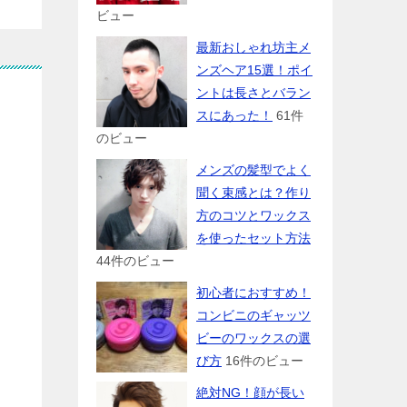
ビュー
最新おしゃれ坊主メ
ンズヘア15選！ポイ
ントは長さとバラン
スにあった！
61件
のビュー
メンズの髪型でよく
聞く束感とは？作り
方のコツとワックス
を使ったセット方法
44件のビュー
初心者におすすめ！
コンビニのギャッツ
ビーのワックスの選
び方
16件のビュー
絶対NG！顔が長い