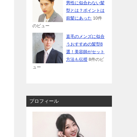
男性に似合わない髪
型とは？ポイントは
前髪にあった
10件
のビュー
直毛のメンズに似合
うおすすめの髪型8
選！美容師がセット
方法も伝授
8件のビ
ュー
プロフィール